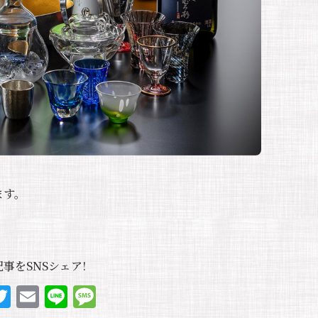
ます。
事をSNSシェア!
F
T
E
Li
M