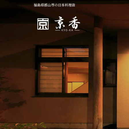
コ
ナ
福島県郡山市の日本料理店
ン
ビ
テ
ゲ
ン
ー
ツ
シ
へ
ョ
ス
ン
キ
に
ッ
移
プ
動