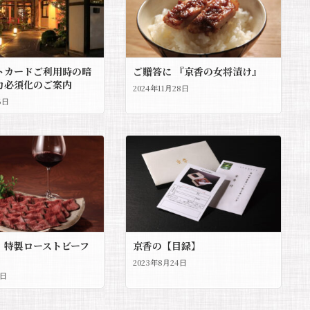
トカードご利用時の暗
ご贈答に 『京香の女将漬け』
力必須化のご案内
2024年11月28日
6日
 特製ローストビーフ
京香の【目録】
2023年8月24日
2日