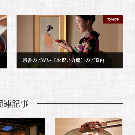
a
w
m
n
es
it
ai
e
s
te
l
a
次の記事
b
r
g
o
e
o
k
京香のご結納【お祝い会席】のご案内
2022年4月30日
関連記事